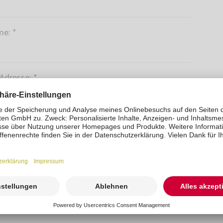
me:
*
-Adresse:
*
 einen oder mehrere Prospekte
*
yer mit Preisen
er mit Preisen (Englisch)