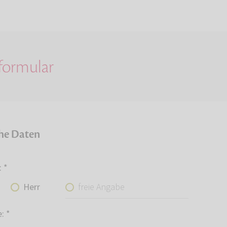
lformular
che Daten
:
*
freie Angabe
Herr
e:
*