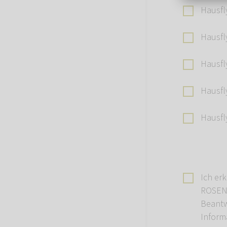
Hausfly
Hausfl
Hausfl
Hausfly
Hausf
Ich er
ROSENG
Beantw
Inform