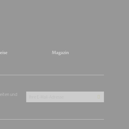
eise
Magazin
keiten und
Ihre
E-
Mail-
Adresse: