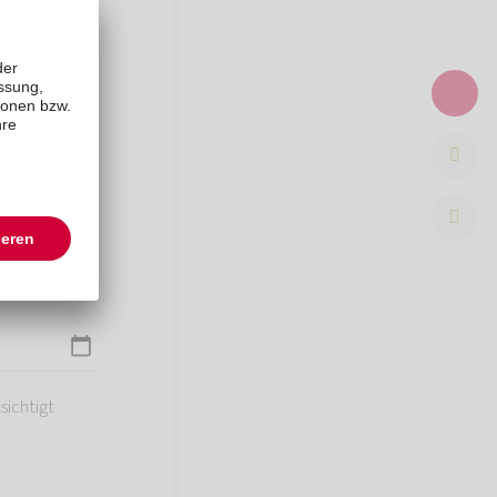
ben zu können.
hten Waage im
sichtigt