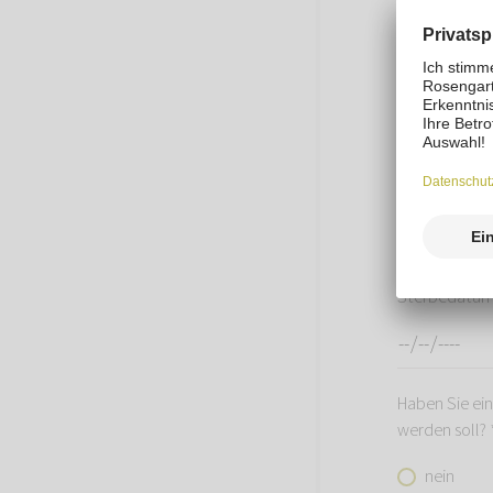
Gewicht Ihres 
Das Gewicht I
Hinweis: Die 
ROSENGARTEN
(Gewicht = Ti
Sterbedatum I
Haben Sie ei
werden soll? 
nein