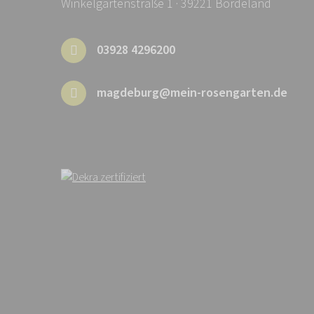
Winkelgartenstraße 1 · 39221 Bördeland
03928 4296200
magdeburg@mein-rosengarten.de