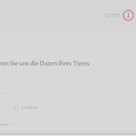
1
Schritt
nen Sie uns die Daten Ihres Tieres
: *
Großtier
eres: *