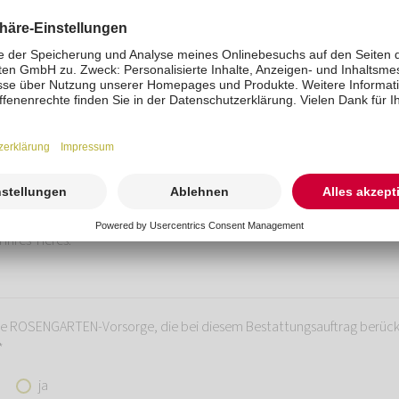
Tieres in kg ca.: *
hres Tieres benötigen wir, um Ihnen im weiteren Verlauf eine Preisauskunft ge
für die Rechnungsstellung relevante Gewichtsermittlung erfolgt auf einer geeic
-Tierkrematorium.
ergewicht + eventuelle Beigaben + Einäscherungsbeutel)
hres Tieres: *
ne ROSENGARTEN-Vorsorge, die bei diesem Bestattungsauftrag berück
*
ja