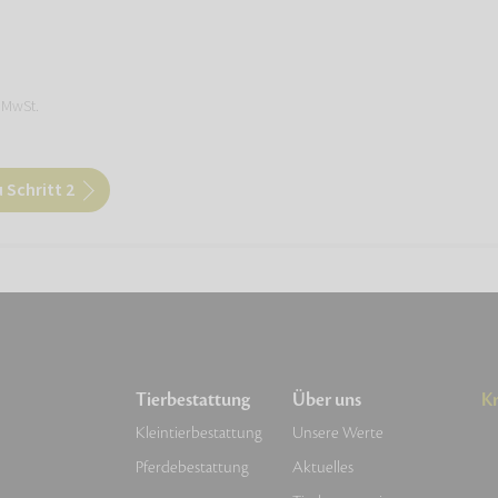
. MwSt.
 Schritt 2
Tierbestattung
Über uns
Kr
Kleintierbestattung
Unsere Werte
Pferdebestattung
Aktuelles