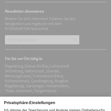
Newsletter abonnieren
Bleiben Sie stets informiert. Erfahren Sie alle
Neuigkeiten und Angebote mit dem
ROSENGARTEN-Newsletter.
Ihre
E-
Mail-
Für Sie vor Ort tätig in
Adresse:
Magdeburg, Dessau-Roßlau, Lutherstadt
*
Wittenberg, Halberstadt, Stendal,
Bernburg(Saale), Schönebeck (Elbe),
Köthen(Anhalt), Quedlingburg, Burg(bei
Magdeburg), Gardelegen, Haldensleben,
Thale, Gommern, Tangermünde
Impressum
Datenschutz
Stiftung