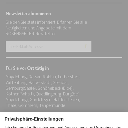
Newsletter abonnieren
Bleiben Sie stets informiert. Erfahren Sie alle
Neuigkeiten und Angebote mit dem
ROSENGARTEN-Newsletter.
Ihre
E-
Mail-
Für Sie vor Ort tätig in
Adresse:
Magdeburg, Dessau-Roßlau, Lutherstadt
*
Wittenberg, Halberstadt, Stendal,
Bernburg(Saale), Schönebeck (Elbe),
Köthen(Anhalt), Quedlingburg, Burg(bei
Magdeburg), Gardelegen, Haldensleben,
Thale, Gommern, Tangermünde
Impressum
Datenschutz
Stiftung