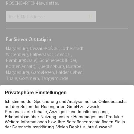
ROSENGARTEN-Newsletter.
Ihre
E-
Mail-
Für Sie vor Ort tätig in
Adresse:
Magdeburg, Dessau-Roßlau, Lutherstadt
*
Wittenberg, Halberstadt, Stendal,
Bernburg(Saale), Schönebeck (Elbe),
Köthen(Anhalt), Quedlingburg, Burg(bei
Magdeburg), Gardelegen, Haldensleben,
Thale, Gommern, Tangermünde
Impressum
Datenschutz
Stiftung
Interne Meldestelle
Zahlungsmittel
Vertrag widerrufen
Barrierefreiheitserklärung
Cookie/Tracking-Einstellungen