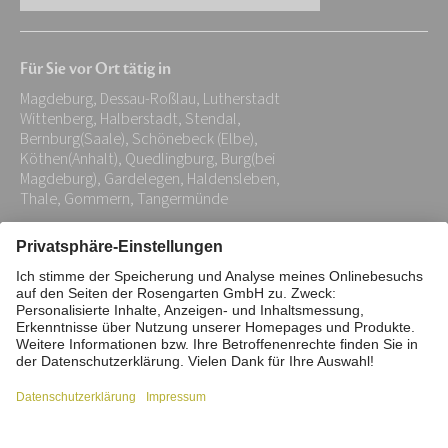
E-
Mail-
Für Sie vor Ort tätig in
Adresse:
Magdeburg, Dessau-Roßlau, Lutherstadt
*
Wittenberg, Halberstadt, Stendal,
Bernburg(Saale), Schönebeck (Elbe),
Köthen(Anhalt), Quedlingburg, Burg(bei
Magdeburg), Gardelegen, Haldensleben,
Thale, Gommern, Tangermünde
Impressum
Datenschutz
Stiftung
Interne Meldestelle
Zahlungsmittel
Vertrag widerrufen
Barrierefreiheitserklärung
Cookie/Tracking-Einstellungen