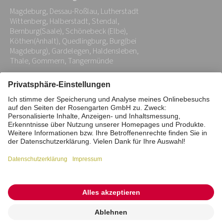
Adresse:
Magdeburg, Dessau-Roßlau, Lutherstadt
*
Wittenberg, Halberstadt, Stendal,
Bernburg(Saale), Schönebeck (Elbe),
Köthen(Anhalt), Quedlingburg, Burg(bei
Magdeburg), Gardelegen, Haldensleben,
Thale, Gommern, Tangermünde
Impressum
Datenschutz
Stiftung
Interne Meldestelle
Zahlungsmittel
Vertrag widerrufen
Barrierefreiheitserklärung
Cookie/Tracking-Einstellungen
© 2026 ROSENGARTEN-Tierbestattung