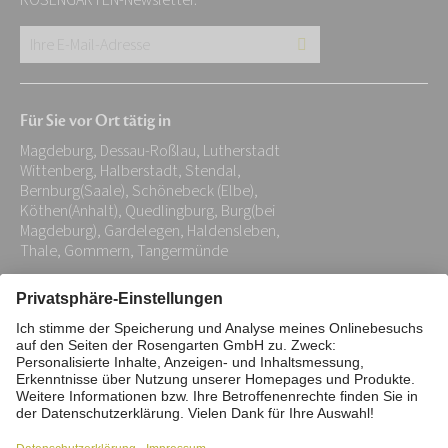
ROSENGARTEN-Newsletter.
Ihre
E-
Mail-
Für Sie vor Ort tätig in
Adresse:
Magdeburg, Dessau-Roßlau, Lutherstadt
*
Wittenberg, Halberstadt, Stendal,
Bernburg(Saale), Schönebeck (Elbe),
Köthen(Anhalt), Quedlingburg, Burg(bei
Magdeburg), Gardelegen, Haldensleben,
Thale, Gommern, Tangermünde
Impressum
Datenschutz
Stiftung
Interne Meldestelle
Zahlungsmittel
Vertrag widerrufen
Barrierefreiheitserklärung
Cookie/Tracking-Einstellungen