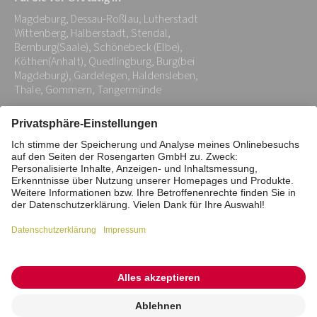
Adresse:
Magdeburg, Dessau-Roßlau, Lutherstadt
*
Wittenberg, Halberstadt, Stendal,
Bernburg(Saale), Schönebeck (Elbe),
Köthen(Anhalt), Quedlingburg, Burg(bei
Magdeburg), Gardelegen, Haldensleben,
Thale, Gommern, Tangermünde
Impressum
Datenschutz
Stiftung
Interne Meldestelle
Zahlungsmittel
Vertrag widerrufen
Barrierefreiheitserklärung
Cookie/Tracking-Einstellungen
© 2026 ROSENGARTEN-Tierbestattung