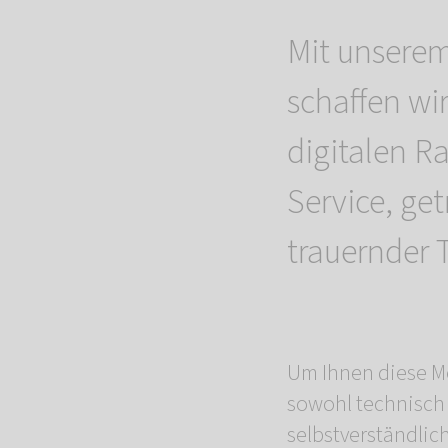
Mit unsere
schaffen wi
digitalen Ra
Service, ge
trauernder T
Um Ihnen diese Mö
sowohl technisch 
selbstverständlic