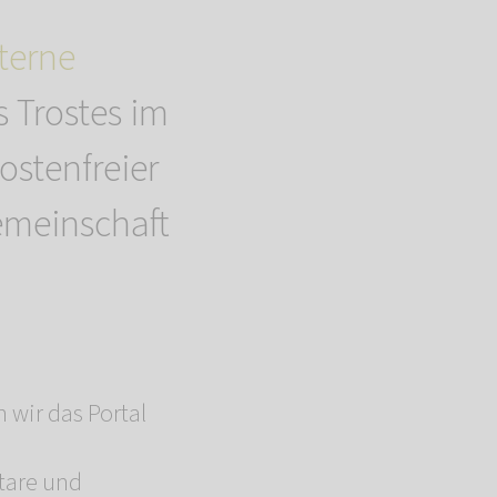
erne
s Trostes im
kostenfreier
emeinschaft
 wir das Portal
d
tare und