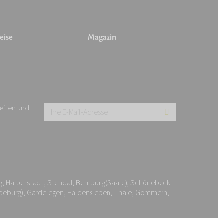
eise
Magazin
keiten und
Ihre
E-
Mail-
Adresse:
*
, Halberstadt, Stendal, Bernburg(Saale), Schönebeck
agdeburg), Gardelegen, Haldensleben, Thale, Gommern,