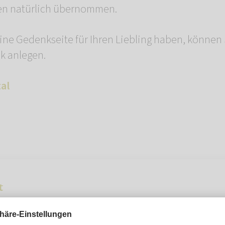
en natürlich übernommen.
ne Gedenkseite für Ihren Liebling haben, können 
k anlegen.
al
t