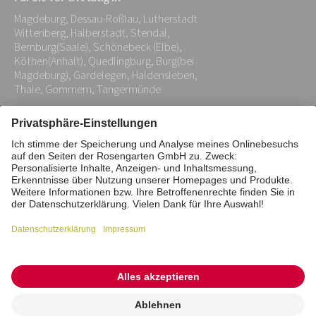
Adresse:
Magdeburg, Dessau-Roßlau, Lutherstadt
*
Wittenberg, Halberstadt, Stendal,
Bernburg(Saale), Schönebeck (Elbe),
Köthen(Anhalt), Quedlingburg, Burg(bei
Magdeburg), Gardelegen, Haldensleben,
Thale, Gommern, Tangermünde
Impressum
Datenschutz
Stiftung
Interne Meldestelle
Zahlungsmittel
Vertrag widerrufen
Barrierefreiheitserklärung
Cookie/Tracking-Einstellungen
© 2026 ROSENGARTEN-Tierbestattung