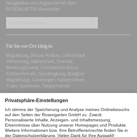
Neuigkeiten und Angebote mit dem
ROSENGARTEN-Newsletter.
Ihre
E-
Mail-
Für Sie vor Ort tätig in
Adresse:
Magdeburg, Dessau-Roßlau, Lutherstadt
*
Wittenberg, Halberstadt, Stendal,
Bernburg(Saale), Schönebeck (Elbe),
Köthen(Anhalt), Quedlingburg, Burg(bei
Magdeburg), Gardelegen, Haldensleben,
Thale, Gommern, Tangermünde
Impressum
Datenschutz
Stiftung
Interne Meldestelle
Zahlungsmittel
Vertrag widerrufen
Barrierefreiheitserklärung