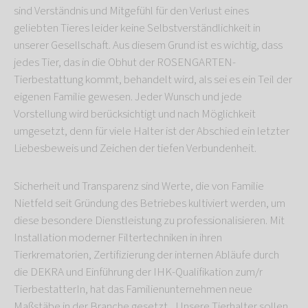
sind Verständnis und Mitgefühl für den Verlust eines
geliebten Tieres leider keine Selbstverständlichkeit in
unserer Gesellschaft. Aus diesem Grund ist es wichtig, dass
jedes Tier, das in die Obhut der ROSENGARTEN-
Tierbestattung kommt, behandelt wird, als sei es ein Teil der
eigenen Familie gewesen. Jeder Wunsch und jede
Vorstellung wird berücksichtigt und nach Möglichkeit
umgesetzt, denn für viele Halter ist der Abschied ein letzter
Liebesbeweis und Zeichen der tiefen Verbundenheit.
Sicherheit und Transparenz sind Werte, die von Familie
Nietfeld seit Gründung des Betriebes kultiviert werden, um
diese besondere Dienstleistung zu professionalisieren. Mit
Installation moderner Filtertechniken in ihren
Tierkrematorien, Zertifizierung der internen Abläufe durch
die DEKRA und Einführung der IHK-Qualifikation zum/r
TierbestatterIn, hat das Familienunternehmen neue
Maßstäbe in der Branche gesetzt. „Unsere Tierhalter sollen