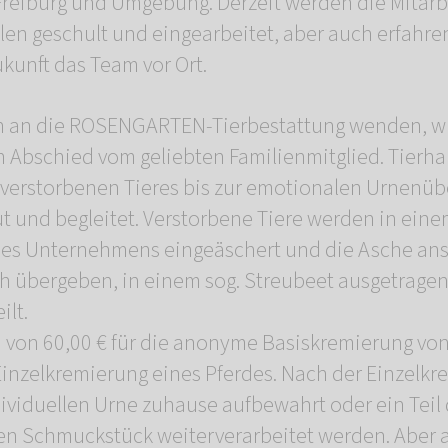
reiburg und Umgebung. Derzeit werden die Mitarbe
len geschult und eingearbeitet, aber auch erfahre
ukunft das Team vor Ort.
sich an die ROSENGARTEN-Tierbestattung wenden, 
 Abschied vom geliebten Familienmitglied. Tierha
 verstorbenen Tieres bis zur emotionalen Urnenü
t und begleitet. Verstorbene Tiere werden in eine
des Unternehmens eingeäschert und die Asche ans
h übergeben, in einem sog. Streubeet ausgetrage
ilt.
n von 60,00 € für die anonyme Basiskremierung von
 Einzelkremierung eines Pferdes. Nach der Einzelk
dividuellen Urne zuhause aufbewahrt oder ein Teil
en Schmuckstück weiterverarbeitet werden. Aber 