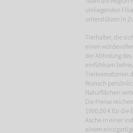
Team die Region F
umliegenden Filia
unterstützen in Z
Tierhalter, die 
einen würdevollen
der Abholung des
einfühlsam betreu
Tierkrematorien 
Wunsch persönlic
Naturflächen verte
Die Preise reiche
1990,00 € für die
Asche in einer in
einem einzigartig