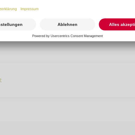
-freiburg.de
t