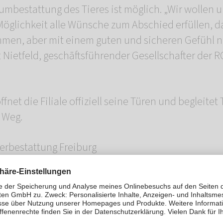
mbestattung des Tieres ist möglich. „Wir wollen 
Möglichkeit alle Wünsche zum Abschied erfüllen, d
ommen, aber mit einem guten und sicheren Gefühl
t Nietfeld, geschäftsführender Gesellschafter de
fnet die Filiale offiziell seine Türen und begleitet 
 Weg.
rbestattung Freiburg
Straße 13/1
550
ein-rosengarten.de