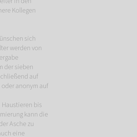
iter in den
nere Kollegen
wünschen sich
lter werden von
bergabe
m der sieben
chließend auf
n oder anonym auf
 Haustieren bis
remierung kann die
 der Asche zu
auch eine