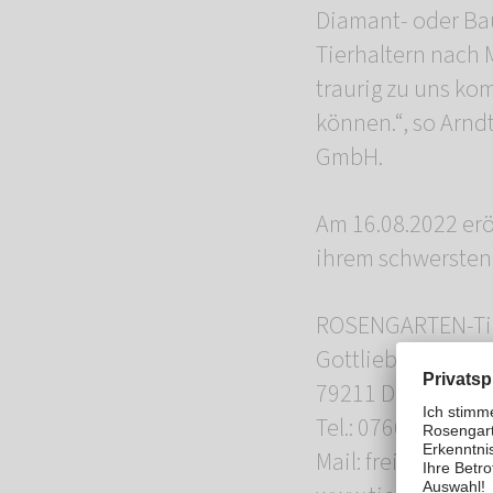
Diamant- oder Bau
Tierhaltern nach 
traurig zu uns k
können.“, so Arnd
GmbH.
Am 16.08.2022 eröf
ihrem schwersten
ROSENGARTEN-Tie
Gottlieb-Daimler-
79211 Denzlingen
Tel.: 07666-88 30 
Mail: freiburg@m