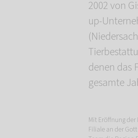
2002 von Gis
up-Unterne
(Niedersac
Tierbestatt
denen das F
gesamte Jah
Mit Eröffnung de
Filiale an der Go