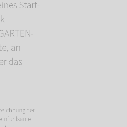
ines Start-
ck
NGARTEN-
te, an
er das
zeichnung der
s einfühlsame