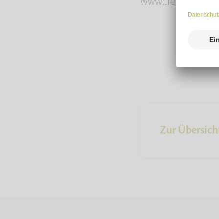
www.tierbestatter
Zur Übersich