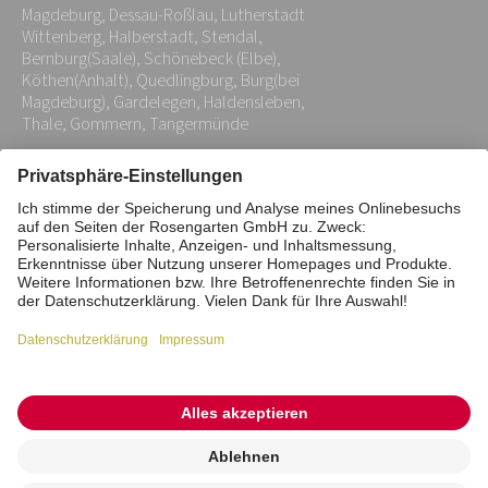
Magdeburg, Dessau-Roßlau, Lutherstadt
*
Wittenberg, Halberstadt, Stendal,
Bernburg(Saale), Schönebeck (Elbe),
Köthen(Anhalt), Quedlingburg, Burg(bei
Magdeburg), Gardelegen, Haldensleben,
Thale, Gommern, Tangermünde
Impressum
Datenschutz
Stiftung
Interne Meldestelle
Zahlungsmittel
Vertrag widerrufen
Barrierefreiheitserklärung
Cookie/Tracking-Einstellungen
© 2026 ROSENGARTEN-Tierbestattung