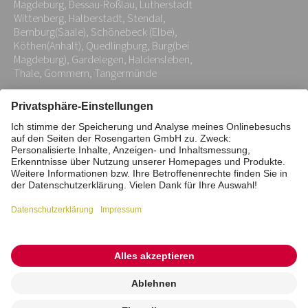
Magdeburg, Dessau-Roßlau, Lutherstadt
*
Wittenberg, Halberstadt, Stendal,
Bernburg(Saale), Schönebeck (Elbe),
Köthen(Anhalt), Quedlingburg, Burg(bei
Magdeburg), Gardelegen, Haldensleben,
Thale, Gommern, Tangermünde
Impressum
Datenschutz
Stiftung
Interne Meldestelle
Zahlungsmittel
Vertrag widerrufen
Barrierefreiheitserklärung
Cookie/Tracking-Einstellungen
© 2026 ROSENGARTEN-Tierbestattung